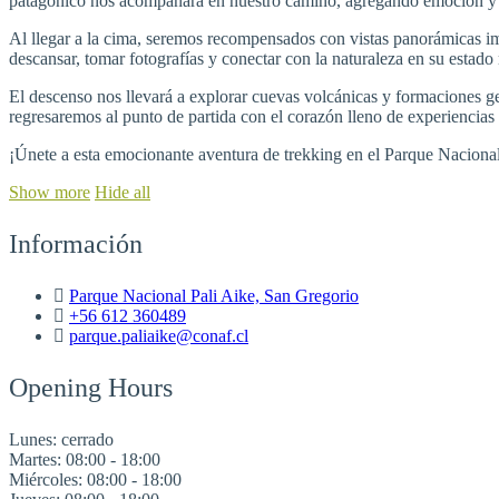
patagónico nos acompañará en nuestro camino, agregando emoción y de
Al llegar a la cima, seremos recompensados con vistas panorámicas im
descansar, tomar fotografías y conectar con la naturaleza en su estado
El descenso nos llevará a explorar cuevas volcánicas y formaciones geo
regresaremos al punto de partida con el corazón lleno de experiencias 
¡Únete a esta emocionante aventura de trekking en el Parque Nacional
Show more
Hide all
Información
Parque Nacional Pali Aike, San Gregorio
+56 612 360489
parque.paliaike@conaf.cl
Opening Hours
Lunes:
cerrado
Martes:
08:00 - 18:00
Miércoles:
08:00 - 18:00