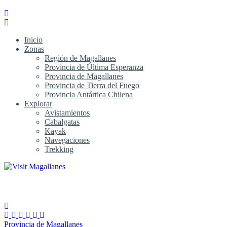
Inicio
Zonas
Región de Magallanes
Provincia de Última Esperanza
Provincia de Magallanes
Provincia de Tierra del Fuego
Provincia Antártica Chilena
Explorar
Avistamientos
Cabalgatas
Kayak
Navegaciones
Trekking
Provincia de Magallanes