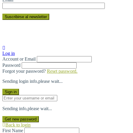
Log in
C
OR
F
O
Account or Email
Password
Forgot your password?
Reset password.
Sending login info,please wait...
Sign in
Sending info,please wait...
Get new password
Back to login
First Name