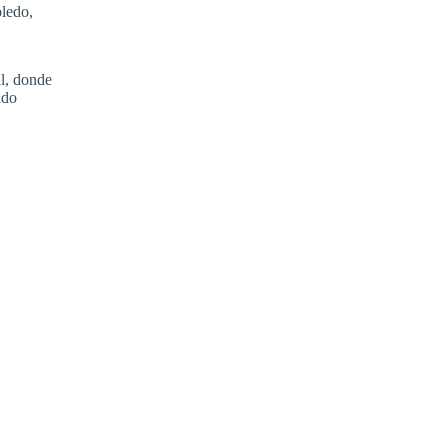
oledo,
l, donde
ndo