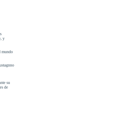
s
, y
 el mundo
Fustagnno
ante su
es de