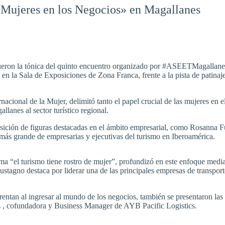
«Mujeres en los Negocios» en Magallanes
fueron la tónica del quinto encuentro organizado por #ASEETMagallane
en la Sala de Exposiciones de Zona Franca, frente a la pista de patinaje
rnacional de la Mujer, delimitó tanto el papel crucial de las mujeres en
lanes al sector turístico regional.
posición de figuras destacadas en el ámbito empresarial, como Rosanna 
 más grande de empresarias y ejecutivas del turismo en Iberoamérica.
ma “el turismo tiene rostro de mujer”, profundizó en este enfoque medi
Fustagno destaca por liderar una de las principales empresas de transport
frentan al ingresar al mundo de los negocios, también se presentaron las
nas , cofundadora y Business Manager de AYB Pacific Logistics.