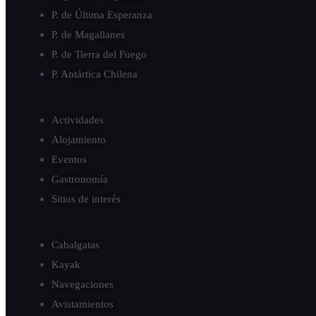
P. de Última Esperanza
P. de Magallanes
P. de Tierra del Fuego
P. Antártica Chilena
Actividades
Alojamiento
Eventos
Gastronomía
Sitios de interés
Cabalgatas
Kayak
Navegaciones
Avistamientos