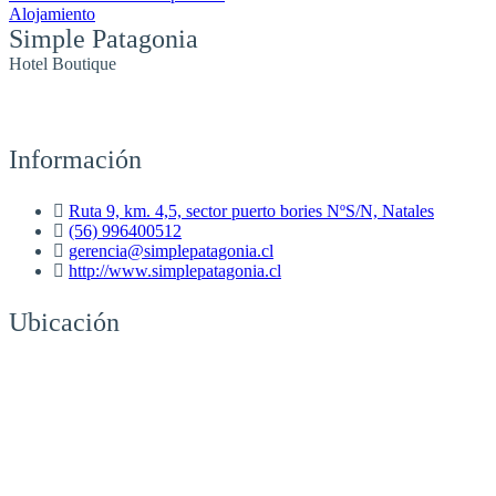
Alojamiento
Simple Patagonia
Hotel Boutique
Información
Ruta 9, km. 4,5, sector puerto bories NºS/N, Natales
(56) 996400512
gerencia@simplepatagonia.cl
http://www.simplepatagonia.cl
Ubicación