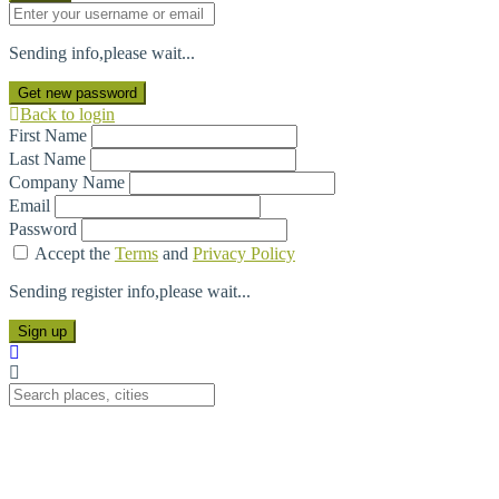
Sending info,please wait...
Get new password
Back to login
First Name
Last Name
Company Name
Email
Password
Accept the
Terms
and
Privacy Policy
Sending register info,please wait...
Sign up