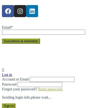
Email*
Log in
C
OR
F
O
Account or Email
Password
Forgot your password?
Reset password.
Sending login info,please wait...
Sign in