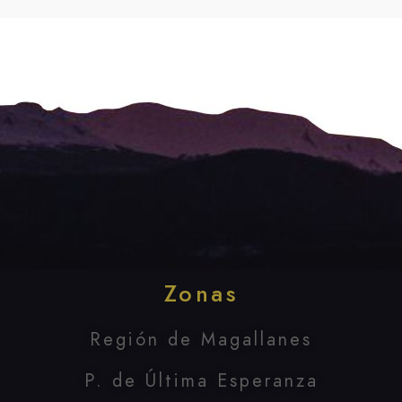
Zonas
Región de Magallanes
P. de Última Esperanza