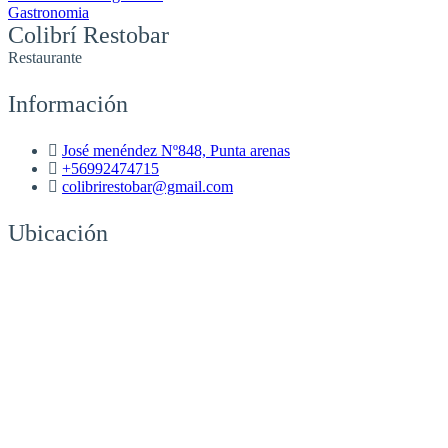
Gastronomia
Colibrí Restobar
Restaurante
Información
José menéndez Nº848, Punta arenas
+56992474715
colibrirestobar@gmail.com
Ubicación