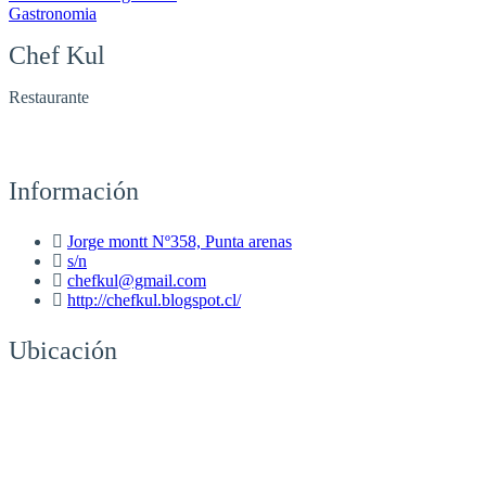
Gastronomia
Chef Kul
Restaurante
Información
Jorge montt Nº358, Punta arenas
s/n
chefkul@gmail.com
http://chefkul.blogspot.cl/
Ubicación