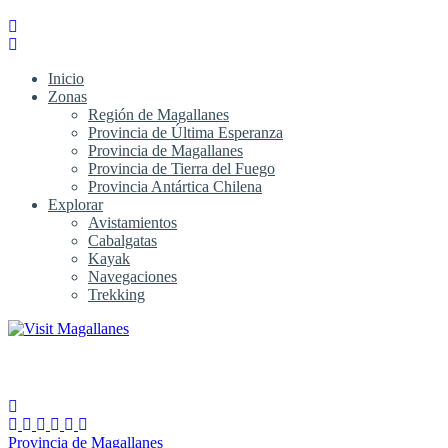
Inicio
Zonas
Región de Magallanes
Provincia de Última Esperanza
Provincia de Magallanes
Provincia de Tierra del Fuego
Provincia Antártica Chilena
Explorar
Avistamientos
Cabalgatas
Kayak
Navegaciones
Trekking
Provincia de Magallanes